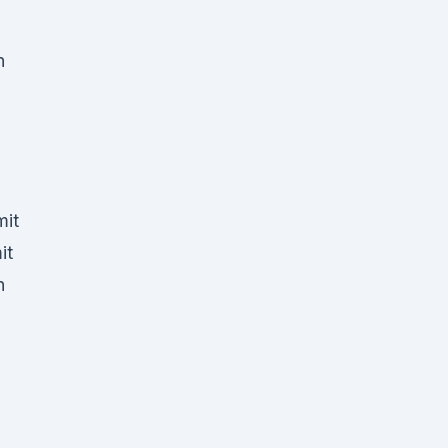
h
mit
it
n